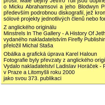
prošli. Malé dějiny Jethro Tull jsou doplně
o Micku Abrahamsovi a jeho Blodwyn Pig
především podrobnou diskografií, jež kro
sólové projekty jednotlivých členů nebo fo
Z anglického originálu
Minstrels In The Gallery - A History Of Jeth
vydaného nakladatelstvím Firefly Publishi
přeložil Michal Staša
Obálka a grafická úprava Karel Haloun
Fotografie byly převzaty z anglického orig
Vydalo nakladatelství Ladislav Horáček -
v Praze a Litomyšli roku 2000
jako svou 373. publikaci