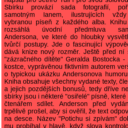
Sbírku provází sada fotografií, poř
samotným Ianem, ilustrujících vžd
vybranou píseň z každého alba. Knihu 
rozsáhlá úvodní předmluva sam
Andersona, ve které do hloubky vysvět
tvůrčí postupy. Jde o fascinující výpově
dává knize nový rozměr. Ještě před ní 
"zázračného dítěte" Geralda Bostocka - j
kostce, vyprávěnou fiktivním autorem ver
o typickou ukázku Andersonova humoru
Kniha obsahuje všechny vydané texty, čle
a jejich pozdějších bonusů, tedy dříve 
sbírky jsou i některé "osiřelé" písně, kter
čtenářem sdílet. Anderson před vydá
trpělivě prošel, aby si ověřil, že text odp
na desce. Název "Potichu si zpívám" do
mu probíhal v hlavě, když slova kontrol