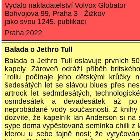
Vydalo nakladatelství Volvox Globator
Bořivojova 99, Praha 3 - Žižkov
jako svou 1245. publikaci
Praha 2022
Balada o Jethro Tull
Balada o Jethro Tull oslavuje prvních 50 
kapely. Zároveň odráží příběh britskéh
´rollu počínaje jeho dětskými krůčky 
šedesátých let se slávou blues přes ne
artrock let sedmdesátých, technologick
osmdesátek a devadesátek až po
neprobádané vody současnosti. Z knihy
dozvíte, že kapelník Ian Anderson si na 
sype doma vypěstovaná semínka chilli z l
kterou u sebe tajně nosí; že vytyčován