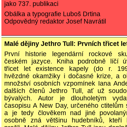
jako 737. publikaci
Obálka a typografie Luboš Drtina
Odpovědný redaktor Josef Navrátil
Malé dějiny Jethro Tull: Prvních třicet le
První historie legendární rockové sk
českém jazyce. Kniha podrobně líčí ú
třicet let existence kapely (do r. 199
hvězdné okamžiky i dočasné krize, a o
množství osobních vzpomínek Iana Ande
dalších členů Jethro Tull, ať už soud
bývalých. Autor je dlouholetým vyda
časopisu A New Day, určeného ctitelům 
a je tedy člověkem nad jiné povolaný
osobně zná většinu hudebníků, kteří 