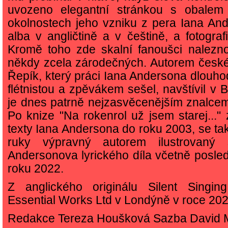
uvozeno elegantní stránkou s obalem
okolnostech jeho vzniku z pera Iana Ande
alba v angličtině a v češtině, a fotografie
Kromě toho zde skalní fanoušci nalezno
někdy zcela zárodečných. Autorem českéh
Řepík, který práci Iana Andersona dlouho
flétnistou a zpěvákem sešel, navštívil v B
je dnes patrně nejzasvěcenějším znalcem 
Po knize "Na rokenrol už jsem starej..."
texty Iana Andersona do roku 2003, se ta
ruky výpravný autorem ilustrovaný 
Andersonova lyrického díla včetně posle
roku 2022.
Z anglického originálu Silent Singin
Essential Works Ltd v Londýně v roce 2021
Redakce Tereza Houšková Sazba David