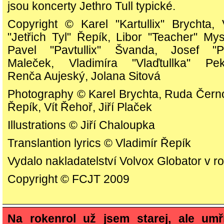
jsou koncerty Jethro Tull typické.
Copyright © Karel "Kartullix" Brychta, 
"Jetřich Tyl" Řepík, Libor "Teacher" Mys
Pavel "Pavtullix" Švanda, Josef "Pep
Maleček, Vladimíra "Vlaďtullka" Pek
Renča Aujeský, Jolana Sitová
Photography © Karel Brychta, Ruda Černo
Řepík, Vít Řehoř, Jiří Plaček
Illustrations © Jiří Chaloupka
Translantion lyrics © Vladimír Řepík
Vydalo nakladatelství Volvox Globator v r
Copyright © FCJT 2009
Na rokenrol už jsem starej, ale umří