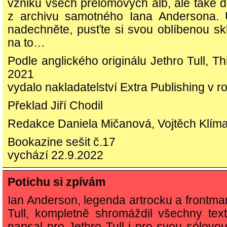
vzniku všech přelomových alb, ale také d
z archivu samotného Iana Andersona. U
nadechněte, pusťte si svou oblíbenou sk
na to…
Podle anglického originálu Jethro Tull, Thi
2021
vydalo nakladatelství Extra Publishing v 
Překlad Jiří Chodil
Redakce Daniela Mičanová, Vojtěch Klím
Bookazine sešit č.17
vychází 22.9.2022
Potichu si zpívám
Ian Anderson, legenda artrocku a frontma
Tull, kompletně shromáždil všechny text
napsal pro Jethro Tull i pro svou sólovou