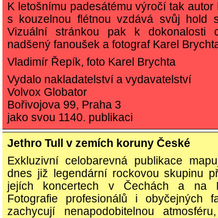
K letošnímu padesátému výročí tak autor k
s kouzelnou flétnou vzdává svůj hold 
Vizuální stránkou pak k dokonalosti 
nadšený fanoušek a fotograf Karel Brycht
Vladimír Řepík, foto Karel Brychta
Vydalo nakladatelství a vydavatelství
Volvox Globator
Bořivojova 99, Praha 3
jako svou 1140. publikaci
Jethro Tull v zemích koruny České
Exkluzivní celobarevná publikace mapuj
dnes již legendární rockovou skupinu p
jejích koncertech v Čechách a na 
Fotografie profesionálů i obyčejných 
zachycují nenapodobitelnou atmosféru,