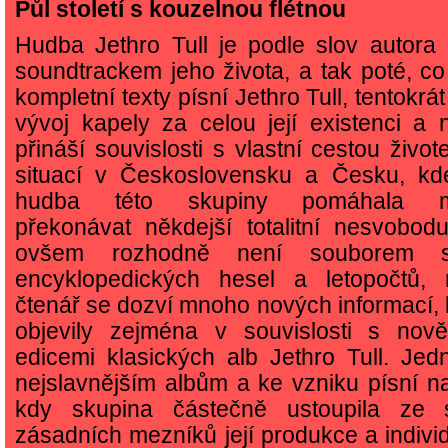
Půl století s kouzelnou flétnou
Hudba Jethro Tull je podle slov autora
soundtrackem jeho života, a tak poté, co 
kompletní texty písní Jethro Tull, tentokrá
vývoj kapely za celou její existenci a 
přináší souvislosti s vlastní cestou živo
situací v Československu a Česku, kd
hudba této skupiny pomáhala 
překonávat někdejší totalitní nesvobod
ovšem rozhodně není souborem s
encyklopedických hesel a letopočtů, 
čtenář se dozví mnoho nových informací, 
objevily zejména v souvislosti s no
edicemi klasických alb Jethro Tull. Jedn
nejslavnějším albům a ke vzniku písní na
kdy skupina částečně ustoupila ze 
zásadních mezníků její produkce a indivi