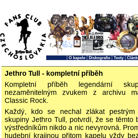
O kapele
Diskografie
Texty
Článk
Jethro Tull - kompletní příběh
Kompletní příběh legendární sku
nezaměnitelným zvukem z archivu m
Classic Rock.
Každý, kdo se nechal zlákat pestrým
skupiny Jethro Tull, potvrdí, že se těmto 
výstředníkům nikdo a nic nevyrovná. Pro
hudební krajinou přitom kapelu vždy b