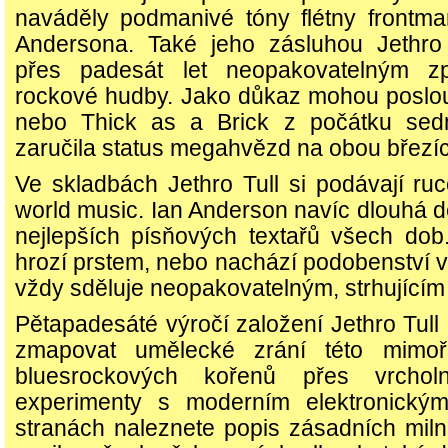
naváděly podmanivé tóny flétny frontm
Andersona. Také jeho zásluhou Jethro 
přes padesát let neopakovatelným z
rockové hudby. Jako důkaz mohou poslou
nebo Thick as a Brick z počátku sedm
zaručila status megahvězd na obou březích
Ve skladbách Jethro Tull si podávají ruce
world music. Ian Anderson navíc dlouhá de
nejlepších písňových textařů všech do
hrozí prstem, nebo nachází podobenství v 
vždy sděluje neopakovatelným, strhující
Pětapadesáté výročí založení Jethro Tull 
zmapovat umělecké zrání této mimo
bluesrockových kořenů přes vrcho
experimenty s moderním elektronický
stranách naleznete popis zásadních milní