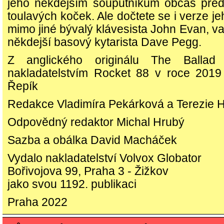
jeho někdejším souputníkům občas před
toulavých koček. Ale dočtete se i verze j
mimo jiné bývalý klávesista John Evan, 
někdejší basový kytarista Dave Pegg.
Z anglického originálu The Ballad
nakladatelstvím Rocket 88 v roce 2019 
Řepík
Redakce Vladimíra Pekárková a Terezie 
Odpovědný redaktor Michal Hrubý
Sazba a obálka David Macháček
Vydalo nakladatelství Volvox Globator
Bořivojova 99, Praha 3 - Žižkov
jako svou 1192. publikaci
Praha 2022