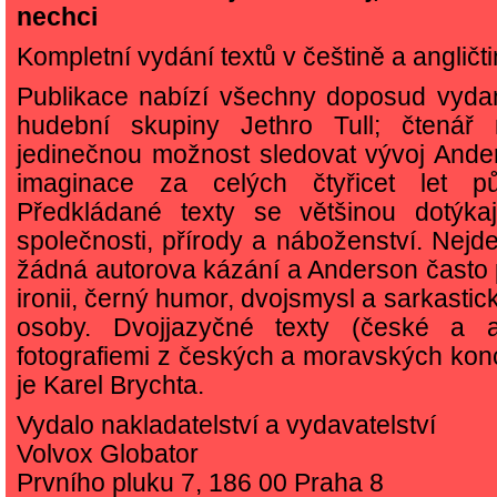
nechci
Kompletní vydání textů v češtině a angličti
Publikace nabízí všechny doposud vyda
hudební skupiny Jethro Tull; čtenář
jedinečnou možnost sledovat vývoj And
imaginace za celých čtyřicet let pů
Předkládané texty se většinou dotýkaj
společnosti, přírody a náboženství. Nejd
žádná autorova kázání a Anderson často
ironii, černý humor, dvojsmysl a sarkastick
osoby. Dvojjazyčné texty (české a a
fotografiemi z českých a moravských konc
je Karel Brychta.
Vydalo nakladatelství a vydavatelství
Volvox Globator
Prvního pluku 7, 186 00 Praha 8